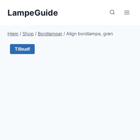
Fortsæt
LampeGuide
til
indhold
Hjem
/
Shop
/
Bordlamper
/
Align bordlampe, grøn
Tilbud!