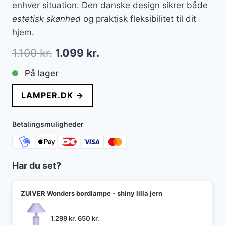
enhver situation. Den danske design sikrer både
estetisk skønhed
og praktisk fleksibilitet til dit
hjem.
Den
Den
1.100
kr.
1.099
kr.
oprindelige
aktuelle
På lager
pris
pris
LAMPER.DK →
var:
er:
1.100 kr..
1.099 kr..
Betalingsmuligheder
Har du set?
ZUIVER Wonders bordlampe - shiny lilla jern
Den
Den
1.299
kr.
650
kr.