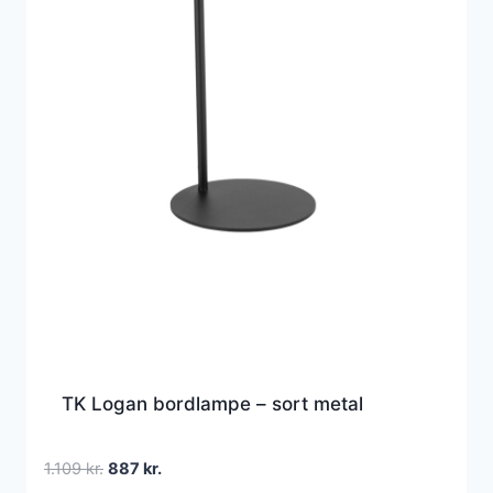
TK Logan bordlampe – sort metal
Den
Den
1.109
kr.
887
kr.
oprindelige
aktuelle