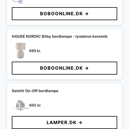
oprindelige
aktuelle
pris
pris
BOBOONLINE.DK →
var:
er:
1.299 kr..
650 kr..
HOUSE NORDIC Bilby bordlampe - lysebrun keramik
689
kr.
BOBOONLINE.DK →
Seletti On-Off bordlampe
660
kr.
LAMPER.DK →