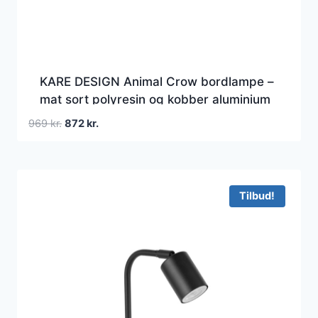
KARE DESIGN Animal Crow bordlampe –
mat sort polyresin og kobber aluminium
Den
Den
969
kr.
872
kr.
oprindelige
aktuelle
pris
pris
var:
er:
969 kr..
872 kr..
Tilbud!