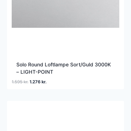
Solo Round Loftlampe Sort/Guld 3000K
– LIGHT-POINT
Den
Den
1.595
kr.
1.276
kr.
oprindelige
aktuelle
pris
pris
var:
er:
1.595 kr..
1.276 kr..