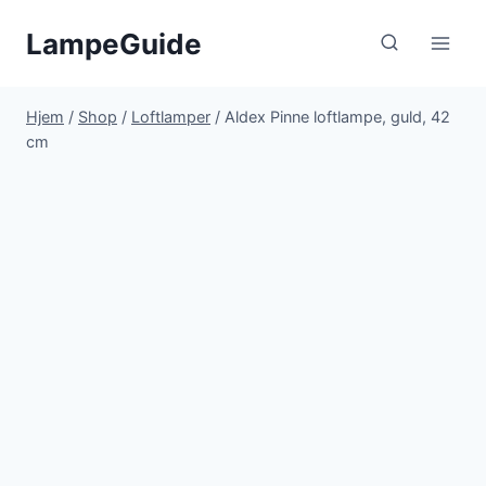
Fortsæt
LampeGuide
til
indhold
Hjem
/
Shop
/
Loftlamper
/
Aldex Pinne loftlampe, guld, 42
cm