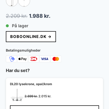
Den
Den
2.209
kr.
1.988
kr.
oprindelige
aktuelle
På lager
pris
pris
BOBOONLINE.DK →
var:
er:
2.209 kr..
1.988 kr..
Betalingsmuligheder
Har du set?
DL20 lysekrone, opal/krom
Den
Den
2.699
kr.
2.015
kr.
oprindelige
aktuelle
pris
pris