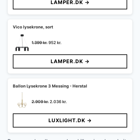
LAMPER.DK →
var:
er:
2.699 kr..
2.015 kr..
Vico lysekrone, sort
Den
Den
1.399
kr.
952
kr.
oprindelige
aktuelle
pris
pris
LAMPER.DK →
var:
er:
1.399 kr..
952 kr..
Ballon Lysekrone 3 Messing - Herstal
Den
Den
2.909
kr.
2.036
kr.
oprindelige
aktuelle
pris
pris
LUXLIGHT.DK →
var:
er:
2.909 kr..
2.036 kr..