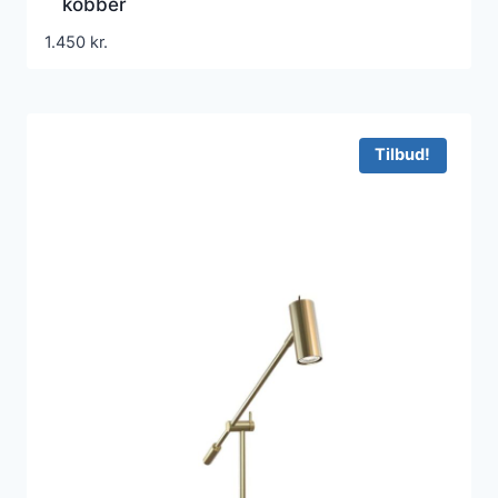
kobber
1.450
kr.
Tilbud!