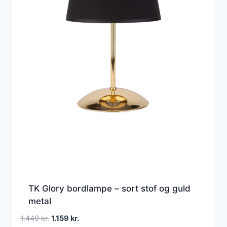
TK Glory bordlampe – sort stof og guld
metal
Den
Den
1.449
kr.
1.159
kr.