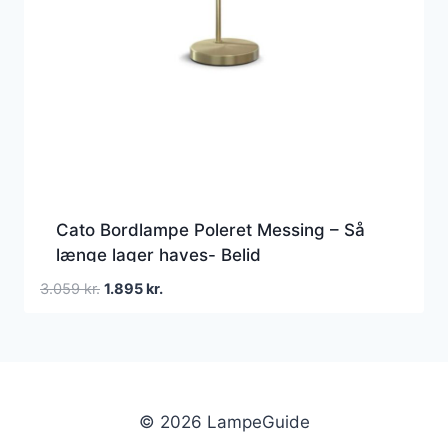
Cato Bordlampe Poleret Messing – Så
længe lager haves- Belid
Den
Den
3.059
kr.
1.895
kr.
oprindelige
aktuelle
pris
pris
var:
er:
3.059 kr..
1.895 kr..
© 2026 LampeGuide