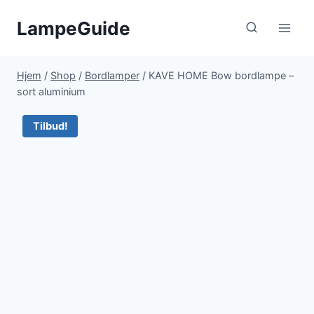
Fortsæt
LampeGuide
til
indhold
Hjem
/
Shop
/
Bordlamper
/
KAVE HOME Bow bordlampe –
sort aluminium
Tilbud!